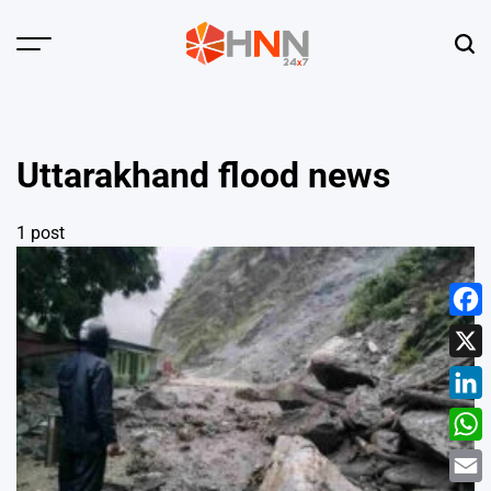
Skip
to
Menu
Sear
content
HNN
24x7
Uttarakhand flood news
1 post
Face
X
Linke
What