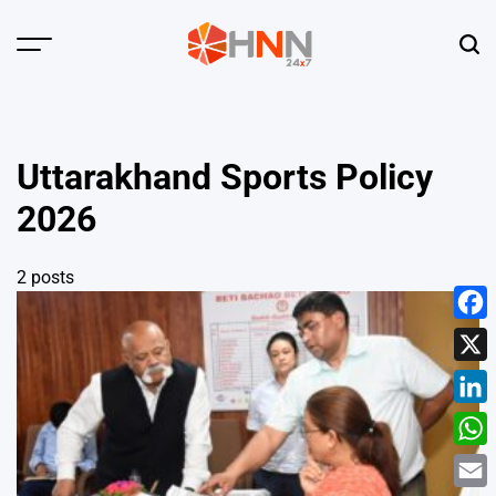
Skip
to
Menu
Sear
content
HNN
24x7
Uttarakhand Sports Policy
2026
2 posts
Face
X
Linke
What