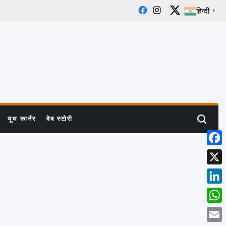
हिन्दी
▼
Facebook
Instagram
X
यूथ कार्नर
वेब स्टोरी
Search
Face
X
Linke
What