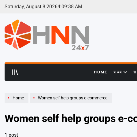
Skip
Saturday, August 8 2026
4
:
09
:
39
AM
to
content
HNN
24x7
HOME
राज्य
र
Home
Women self help groups e-commerce
Women self help groups e-
1 post