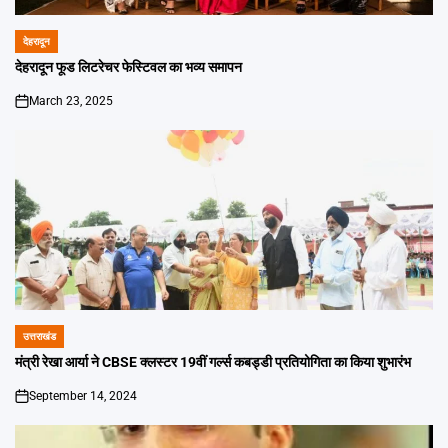
देहरादून
POSTED
IN
देहरादून फूड लिटरेचर फेस्टिवल का भव्य समापन
March 23, 2025
on
उत्तराखंड
POSTED
IN
मंत्री रेखा आर्या ने CBSE क्लस्टर 19वीं गर्ल्स कबड्डी प्रतियोगिता का किया शुभारंभ
September 14, 2024
on