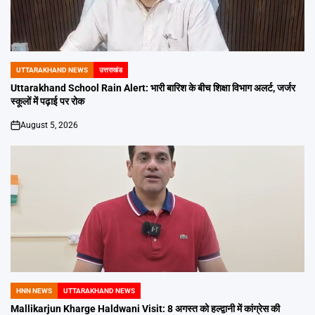
UTTARAKHAND NEWS
उत्तराखंड
POSTED
IN
Uttarakhand School Rain Alert: भारी बारिश के बीच शिक्षा विभाग अलर्ट, जर्जर
स्कूलों में पढ़ाई पर रोक
August 5, 2026
on
HNN NEWS
UTTARAKHAND NEWS
POSTED
IN
Mallikarjun Kharge Haldwani Visit: 8 अगस्त को हल्द्वानी में कांग्रेस की