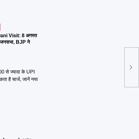
ni Visit: 8 अगस्त
र्तन जनसभा, BJP ने
New
नवंब
आधार 