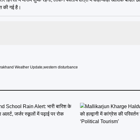
्त की गई है।
arakhand Weather Update
,
western disturbance