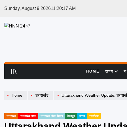
Skip
Sunday, August 9 2026
11
:
20
:
17
AM
to
content
HNN
24x7
HOME
राज्य
र
Home
उत्तराखंड
Uttarakhand Weather Update: उत्तराखंड में बर्फबारी और बार
उत्तराखंड
उत्तराखंड मौसम
उत्तराखंड मौसम विभाग
देहरादून
मौसम
सामाजिक
POSTED
IN
Uttarakhand Weather Update: उत्