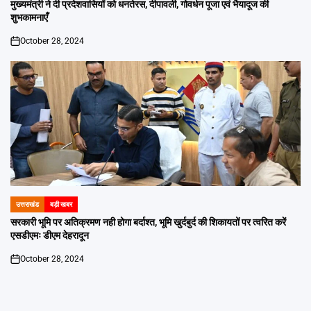
IN
मुख्यमंत्री ने दी प्रदेशवासियों को धनतेरस, दीपावली, गोवर्धन पूजा एवं भैयादूज की
शुभकामनाएँ
October 28, 2024
on
उत्तराखंड
बड़ी खबर
POSTED
IN
सरकारी भूमि पर अतिक्रमण नही होगा बर्दाश्त, भूमि खुर्दबुर्द की शिकायतों पर त्वरित करें
एसडीएमः डीएम देहरादून
October 28, 2024
on