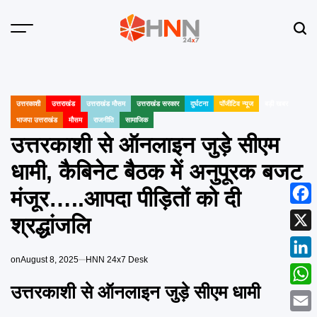
Skip
to
Menu
Sear
content
HNN
24x7
उत्तरकाशी
उत्तराखंड
उत्तराखंड मौसम
उत्तराखंड सरकार
दुर्घटना
पॉजीटिव न्यूज
बड़ी खबर
POSTED
भाजपा उत्तराखंड
मौसम
राजनीति
सामाजिक
IN
उत्तरकाशी से ऑनलाइन जुड़े सीएम
धामी, कैबिनेट बैठक में अनुपूरक बजट
मंजूर…..आपदा पीड़ितों को दी
Face
श्रद्धांजलि
X
on
August 8, 2025
HNN 24x7 Desk
Link
उत्तरकाशी से ऑनलाइन जुड़े सीएम धामी
What