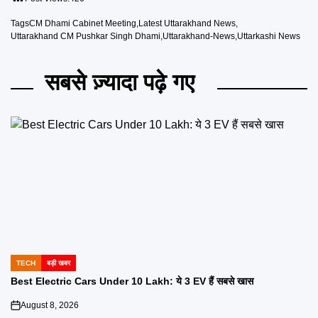
Tags
CM Dhami Cabinet Meeting
,
Latest Uttarakhand News
,
Uttarakhand CM Pushkar Singh Dhami
,
Uttarakhand-News
,
Uttarkashi News
सबसे ज़्यादा पढ़े गए
TECH
बड़ी खबर
POSTED
IN
Best Electric Cars Under 10 Lakh: ये 3 EV हैं सबसे खास
August 8, 2026
on