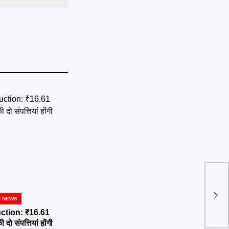
हरक 
तंज,
निरा
R NEWS
में प
ction: ₹16.61
दो संपत्तियां होंगी