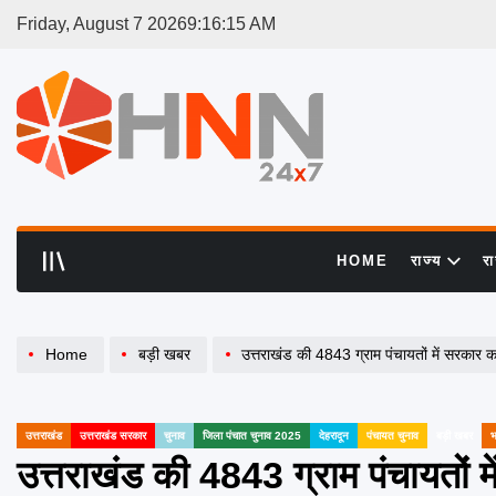
Skip
Friday, August 7 2026
9
:
16
:
15
AM
to
content
HNN
24x7
HOME
राज्य
र
Home
बड़ी खबर
उत्तराखंड की 4843 ग्राम पंचायतों में सरकार का गठन अ
उत्तराखंड
उत्तराखंड सरकार
चुनाव
जिला पंचात चुनाव 2025
देहरादून
पंचायत चुनाव
बड़ी खबर
भ
POSTED
IN
उत्तराखंड की 4843 ग्राम पंचायतों म