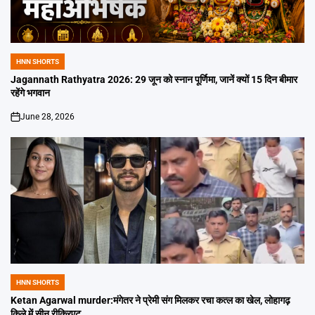
HNN SHORTS
POSTED
IN
Jagannath Rathyatra 2026: 29 जून को स्नान पूर्णिमा, जानें क्यों 15 दिन बीमार
रहेंगे भगवान
June 28, 2026
on
HNN SHORTS
POSTED
IN
Ketan Agarwal murder:मंगेतर ने प्रेमी संग मिलकर रचा कत्ल का खेल, लोहागढ़
किले में सीन रीक्रिएट