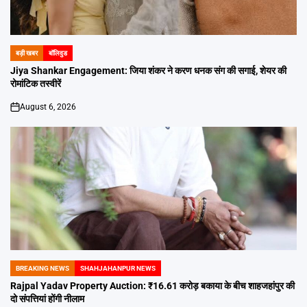
बड़ी खबर
बॉलिवुड
POSTED
IN
Jiya Shankar Engagement: जिया शंकर ने करण धनक संग की सगाई, शेयर की
रोमांटिक तस्वीरें
August 6, 2026
on
BREAKING NEWS
SHAHJAHANPUR NEWS
POSTED
IN
Rajpal Yadav Property Auction: ₹16.61 करोड़ बकाया के बीच शाहजहांपुर की
दो संपत्तियां होंगी नीलाम