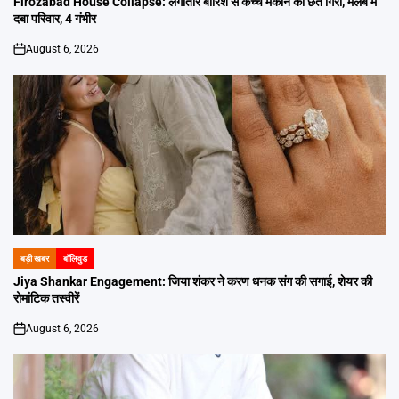
Firozabad House Collapse: लगातार बारिश से कच्चे मकान की छत गिरी, मलबे में
दबा परिवार, 4 गंभीर
August 6, 2026
on
बड़ी खबर
बॉलिवुड
POSTED
IN
Jiya Shankar Engagement: जिया शंकर ने करण धनक संग की सगाई, शेयर की
रोमांटिक तस्वीरें
August 6, 2026
on