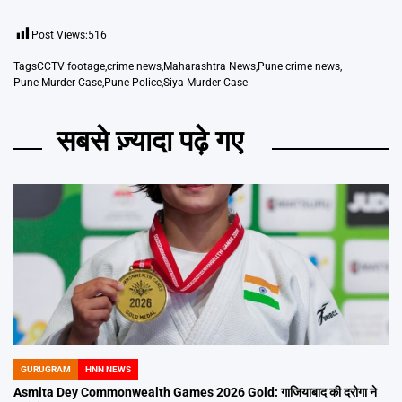
Post Views:
516
Tags
CCTV footage
,
crime news
,
Maharashtra News
,
Pune crime news
,
Pune Murder Case
,
Pune Police
,
Siya Murder Case
सबसे ज़्यादा पढ़े गए
GURUGRAM
HNN NEWS
POSTED
IN
Asmita Dey Commonwealth Games 2026 Gold: गाजियाबाद की दरोगा ने