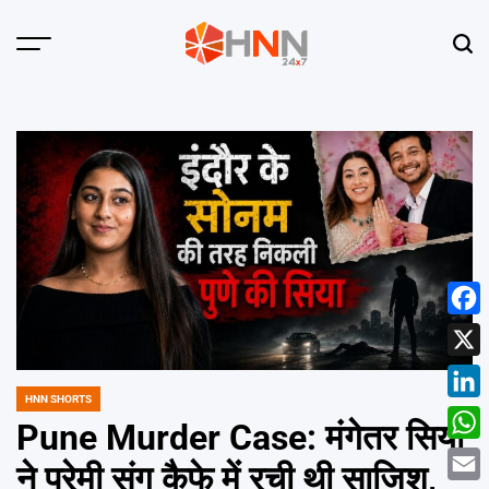
Skip
to
Menu
Sear
content
HNN
24x7
Face
X
HNN SHORTS
POSTED
Linke
IN
Pune Murder Case: मंगेतर सिया
What
ने प्रेमी संग कैफे में रची थी साजिश,