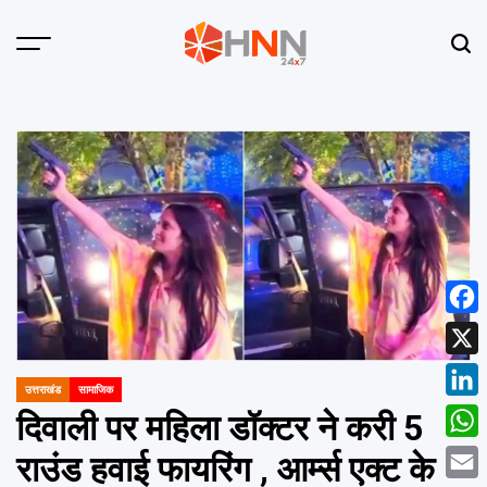
Skip
to
Menu
Sear
content
HNN
24x7
Face
X
उत्तराखंड
सामाजिक
POSTED
Linke
IN
दिवाली पर महिला डॉक्टर ने करी 5
What
राउंड हवाई फायरिंग , आर्म्स एक्ट के