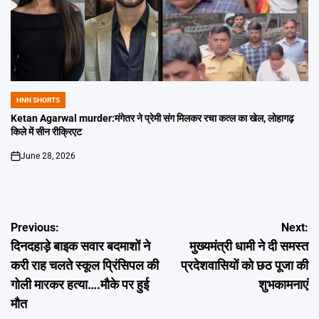
HNN SHORTS
POSTED
IN
Ketan Agarwal murder:मंगेतर ने प्रेमी संग मिलकर रचा कत्ल का खेल, लोहागढ़
किले में सीन रीक्रिएट
June 28, 2026
on
Post
Previous:
Next:
दिनदहाड़े बाइक सवार बदमाशों ने
मुख्यमंत्री धामी ने दी समस्त
navigation
करी राह चलते स्कूल प्रिंसिपल की
प्रदेशवासियों को छठ पूजा की
गोली मारकर हत्या….मौके पर हुई
शुभकामनाएं
मौत