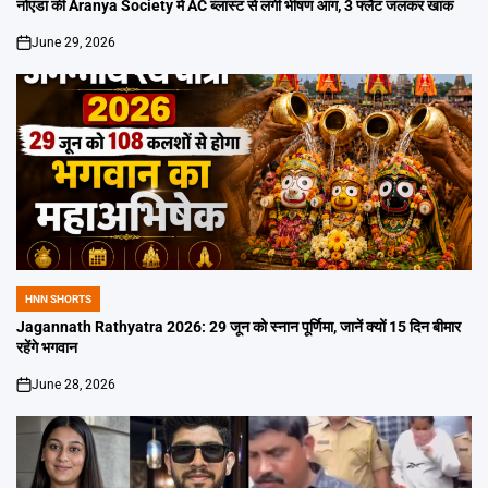
IN
नोएडा की Aranya Society में AC ब्लास्ट से लगी भीषण आग, 3 फ्लैट जलकर खाक
June 29, 2026
on
HNN SHORTS
POSTED
IN
Jagannath Rathyatra 2026: 29 जून को स्नान पूर्णिमा, जानें क्यों 15 दिन बीमार
रहेंगे भगवान
June 28, 2026
on