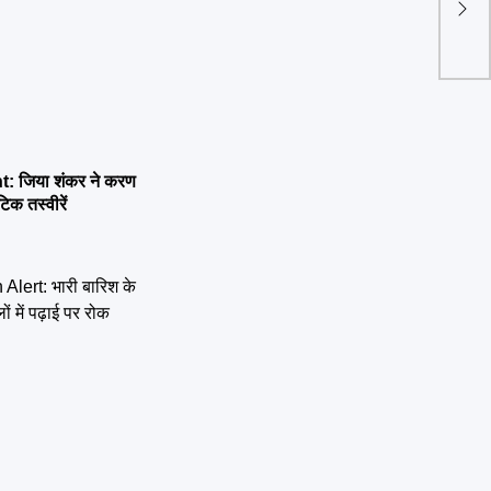
चारों
ध्वज
 जिया शंकर ने करण
िक तस्वीरें