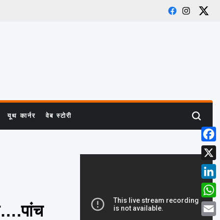
Facebook
Instagram
X
यूथ कार्नर
वेब स्टोरी
Search
Face
X
Link
What
ब….पांच