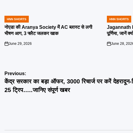
HNN SHORTS
HNN SHORTS
POSTED
POSTED
IN
IN
नोएडा की Aranya Society में AC ब्लास्ट से लगी
Jagannath R
भीषण आग, 3 फ्लैट जलकर खाक
पूर्णिमा, जानें क
June 29, 2026
June 28, 202
on
on
Post
Previous:
केंद्र सरकार का बड़ा ऑफर, 3000 रिचार्ज पर करें देहरादून-द
navigation
25 ट्रिप…..जानिए संपूर्ण खबर