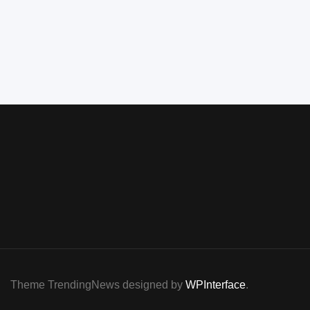
Theme TrendingNews designed by
WPInterface
.