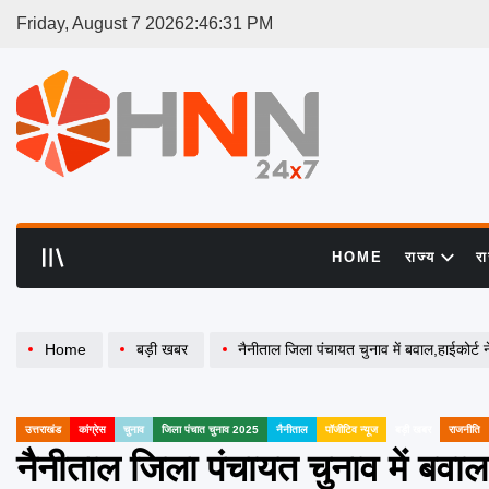
Skip
Friday, August 7 2026
2
:
46
:
31
PM
to
content
HNN
24x7
HOME
राज्य
र
Home
बड़ी खबर
नैनीताल जिला पंचायत चुनाव में बवाल,हाईकोर्ट ने DM-SSP को किया तलब
उत्तराखंड
कांग्रेस
चुनाव
जिला पंचात चुनाव 2025
नैनीताल
पॉजीटिव न्यूज
बड़ी खबर
राजनीति
POSTED
IN
नैनीताल जिला पंचायत चुनाव में ब