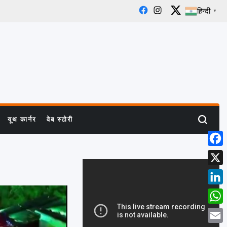
हिन्दी
▼
Facebook
Instagram
X
यूथ कार्नर
वेब स्टोरी
Search
Face
X
Linke
What