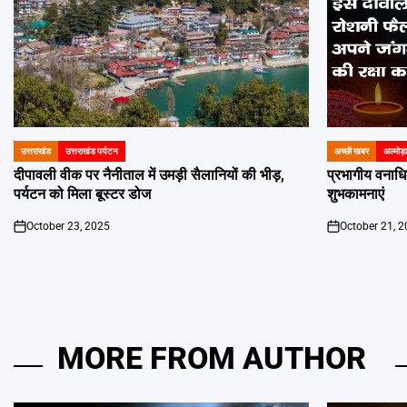
उत्तराखंड
उत्तराखंड पर्यटन
अच्छी खबर
अल्मोड़ा
POSTED
POSTED
IN
IN
दीपावली वीक पर नैनीताल में उमड़ी सैलानियों की भीड़,
प्रभागीय वनाधिक
पर्यटन को मिला बूस्टर डोज
शुभकामनाएं
October 23, 2025
October 21, 
on
on
MORE FROM AUTHOR