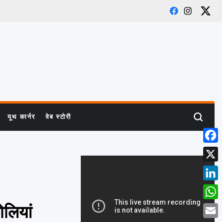
Facebook
Instagra
X
यूथ कार्नर
वेब स्टोरी
Search
Face
X
Linke
What
ोलियां