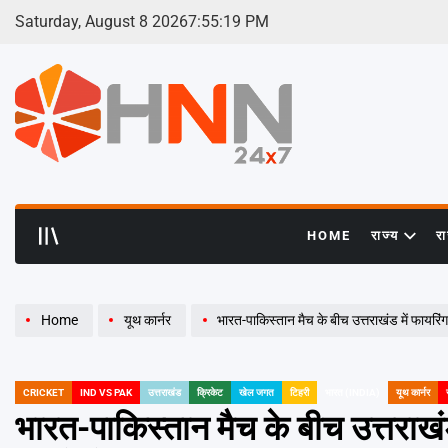
Skip
Saturday, August 8 2026
7
:
55
:
19
PM
to
content
HNN
24x7
HOME
राज्य
र
Home
यूथ कार्नर
भारत-पाकिस्तान मैच के बीच उत्तराखंड में फायरिंग
CRICKET
IND VS PAK
उत्तराखंड
क्रिकेट
खेल जगत
टिहरी
भारत (INDIA)
यूथ कार्नर
POSTED
IN
भारत-पाकिस्तान मैच के बीच उत्तराखंड 