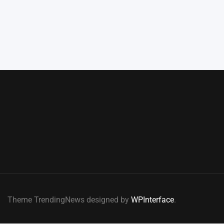
Theme TrendingNews designed by
WPInterface
.