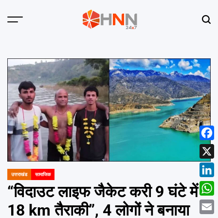
Skip
to
Menu
Sear
content
HNN
24x7
Face
X
उत्तराखंड
सामाजिक
POSTED
Linke
IN
“विदाउट लाइफ जैकेट करी 9 घंटे में
What
18 km तैराकी”, 4 लोगों ने बनाया