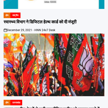
Emai
होम
राष्ट्रीय
POSTED
IN
स्वास्थ्य विभाग ने डिजिटल हेल्थ कार्ड को दी मंजूरी
December 29, 2021
HNN 24x7 Desk
on
होम
उत्तराखंड
POSTED
IN