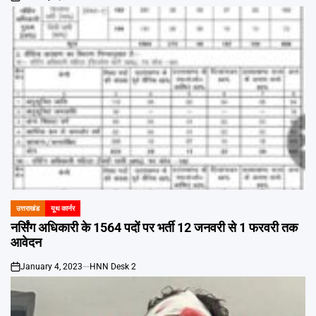
on
उत्तराखंड
यूथ कार्नर
POSTED
IN
नर्सिंग अधिकारी के 1564 पदों पर भर्ती 12 जनवरी से 1 फरवरी तक
आवेदन
January 4, 2023
HNN Desk 2
on