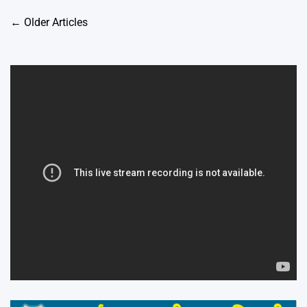
Posts
←
Older Articles
navigation