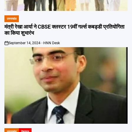
Emai
उत्तराखंड
POSTED
IN
मंत्री रेखा आर्या ने CBSE क्लस्टर 19वीं गर्ल्स कबड्डी प्रतियोगिता
का किया शुभारंभ
September 14, 2024
HNN Desk
on
उत्तराखंड
देहरादून