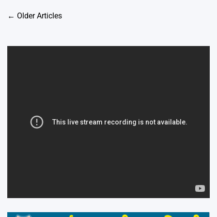
Posts
←
Older Articles
navigation