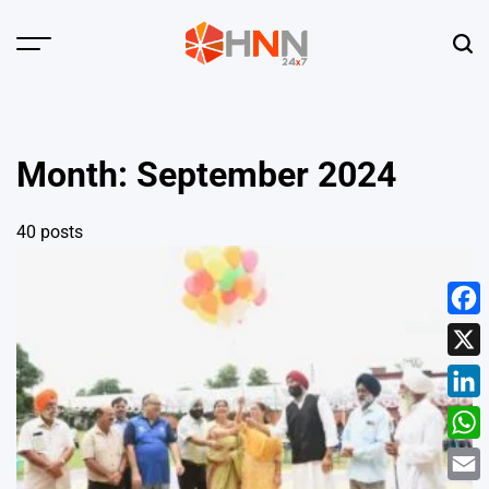
Skip
to
Menu
Sear
content
HNN
24x7
Month:
September 2024
40 posts
Face
X
Linke
What