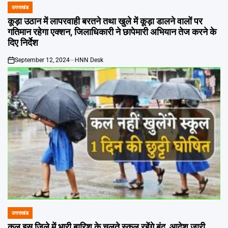
उत्तराखंड
POSTED
IN
कूड़ा उठान में लापरवाही बरतने तथा खुले में कूड़ा डालने वालों पर
गतिमान रहेगा एक्शन, जिलाधिकारी ने छापेमारी अभियान तेज करने के
दिए निर्देश
September 12, 2024
HNN Desk
on
उत्तराखंड
POSTED
IN
कल इस जिले में भारी बारिश के चलते स्कूल रहेंगे बंद, आदेश जारी…