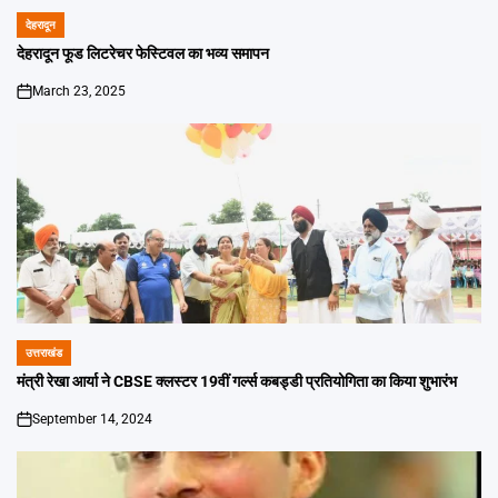
देहरादून
POSTED
IN
देहरादून फूड लिटरेचर फेस्टिवल का भव्य समापन
March 23, 2025
on
उत्तराखंड
POSTED
IN
मंत्री रेखा आर्या ने CBSE क्लस्टर 19वीं गर्ल्स कबड्डी प्रतियोगिता का किया शुभारंभ
September 14, 2024
on