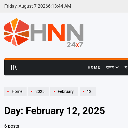
Skip
Friday, August 7 2026
6
:
13
:
44
AM
to
content
HNN
24x7
HOME
राज्य
र
Home
2025
February
12
Day:
February 12, 2025
6 posts