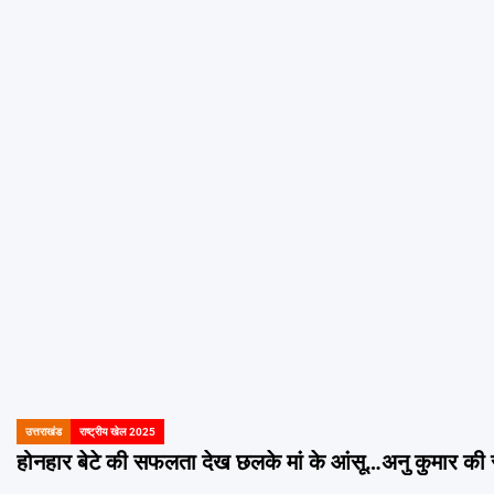
उत्तराखंड
राष्ट्रीय खेल 2025
POSTED
IN
होनहार बेटे की सफलता देख छलके मां के आंसू…अनु कुमार की