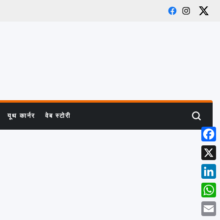
Facebook
Instagra
X
यूथ कार्नर
वेब स्टोरी
Search
Face
X
Linke
What