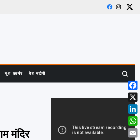
Facebook
Instagram
X
यूथ कार्नर
वेब स्टोरी
Search
Face
X
Link
What
ाम मंदिर