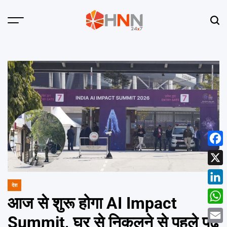
Skip
to
Menu
Sear
content
HNN
24x7
Face
X
देश
POSTED
Linke
IN
आज से शुरू होगा AI Impact
What
Summit, घर से निकलने से पहले पढ़ें