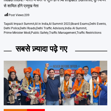
से शामिल होंगे प्रमुख नेता
Post Views:
209
Tags
AI Impact Summit
,
AI in India
,
AI Summit 2023
,
Board Exams
,
Delhi Events
,
Delhi Police
,
Delhi Roads
,
Delhi Traffic Advisory
,
India AI Summit
,
Prime Minister Modi
,
Public Safety
,
Traffic Management
,
Traffic Restrictions
सबसे ज़्यादा पढ़े गए