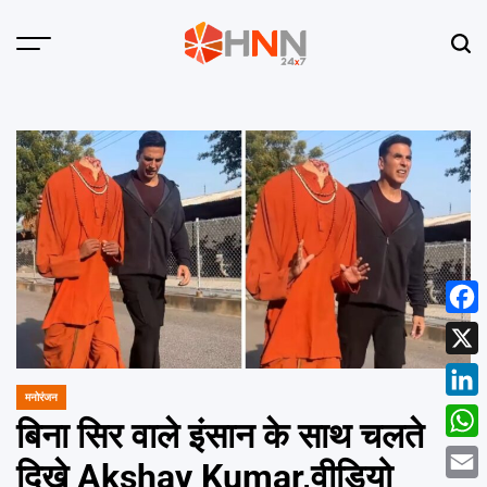
Skip
to
Menu
Sear
content
HNN
24x7
Face
X
मनोरंजन
POSTED
Linke
IN
बिना सिर वाले इंसान के साथ चलते
What
दिखे Akshay Kumar,वीडियो