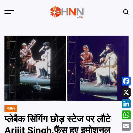
Skip
to
Menu
Sear
content
HNN
24x7
Face
X
बॉलीवुड
POSTED
Linke
IN
प्लेबैक सिंगिंग छोड़ स्टेज पर लौटे
What
Arijit Singh,फैंस हुए इमोशनल