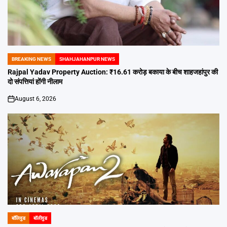
BREAKING NEWS
SHAHJAHANPUR NEWS
POSTED
IN
Rajpal Yadav Property Auction: ₹16.61 करोड़ बकाया के बीच शाहजहांपुर की
दो संपत्तियां होंगी नीलाम
August 6, 2026
on
बॉलिवुड
बॉलीवुड
POSTED