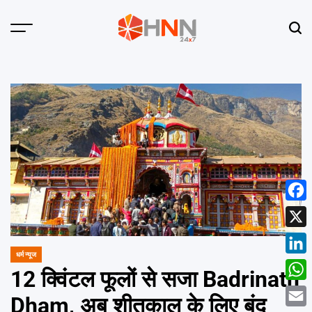
Skip
to
Menu
Sear
content
HNN
24x7
Face
X
धर्म न्यूज
POSTED
Linke
IN
12 क्विंटल फूलों से सजा Badrinath
What
Dham, अब शीतकाल के लिए बंद