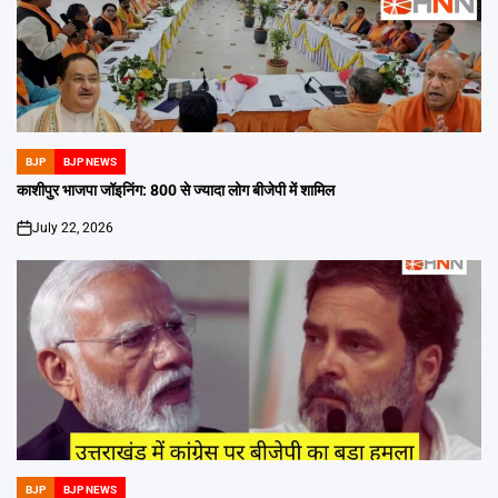
BJP
BJP NEWS
POSTED
IN
काशीपुर भाजपा जॉइनिंग: 800 से ज्यादा लोग बीजेपी में शामिल
July 22, 2026
on
BJP
BJP NEWS
POSTED