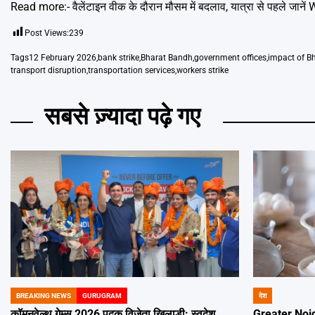
Read more:-
वैलेंटाइन वीक के दौरान मौसम में बदलाव, यात्रा से पहले जान
Post Views:
239
Tags
12 February 2026
,
bank strike
,
Bharat Bandh
,
government offices
,
impact of B
transport disruption
,
transportation services
,
workers strike
सबसे ज़्यादा पढ़े गए
BREAKING NEWS
GURUGRAM
देश
POSTED
POSTED
IN
IN
कॉमनवेल्थ गेम्स 2026 पदक विजेता खिलाड़ी: स्वदेश
Greater Noida