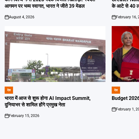
आगमन पर भव्य स्वागत, भारत ने जीते 39 मेडल
के आटे से 40 ल
August 4, 2026
February 16,
on
on
देश
देश
POSTED
POSTED
IN
IN
भारत में आज से शुरू होगा AI Impact Summit,
Budget 2026 मे
दुनियाभर से शामिल होंगे प्रमुख नेता
February 1, 2
on
February 15, 2026
on