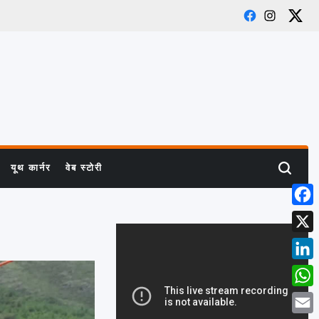
Facebook
Instagra
X
यूथ कार्नर
वेब स्टोरी
Search
Face
X
Linke
What