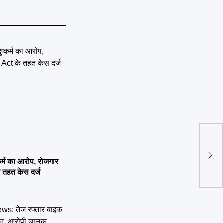
Delh
क्वाल
्कर्म का आरोप, रोजगार
हटीं
तहत केस दर्ज