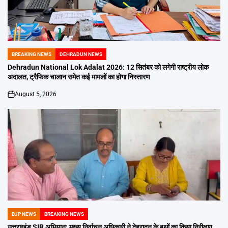
BREAKING NEWS
DEHRADUN NEWS
POSTED
IN
Dehradun National Lok Adalat 2026: 12 सितंबर को लगेगी राष्ट्रीय लोक
अदालत, ट्रैफिक चालान समेत कई मामलों का होगा निस्तारण
August 5, 2026
on
BJP NEWS
BREAKING NEWS
POSTED
IN
उत्तराखंड SIR अभियान: मुख्य निर्वाचन अधिकारी ने देहरादून के बूथों का किया निरीक्षण,