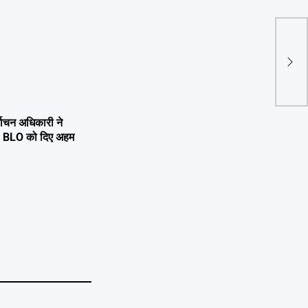
चारधा
अधिक 
: डॉ 
्वाचन अधिकारी ने
्षण, BLO को दिए अहम