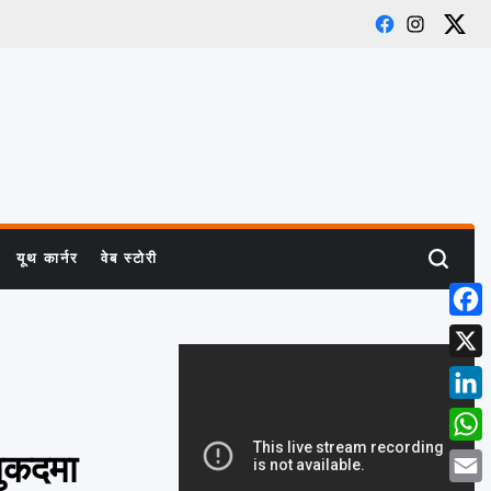
Facebook
Instagra
X
यूथ कार्नर
वेब स्टोरी
Search
Face
X
Linke
What
मुकदमा