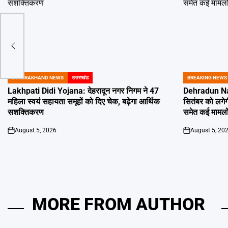
 डीएम
UTTARAKHAND NEWS
उत्तराखंड
BREAKING NEWS
POSTED
POSTED
IN
IN
Lakhpati Didi Yojana: देहरादून नगर निगम ने 47
Dehradun Na
महिला स्वयं सहायता समूहों को दिए चेक, बढ़ेगा आर्थिक
सितंबर को लगेग
सशक्तिकरण
समेत कई मामलों
August 5, 2026
August 5, 20
on
on
MORE FROM AUTHOR