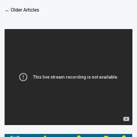
Posts
←
Older Articles
navigation