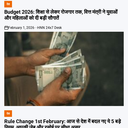
देश
POSTED
IN
Budget 2026: शिक्षा से लेकर रोजगार तक, वित्त मंत्री ने युवाओं
और महिलाओं को दी बड़ी सौगातें
February 1, 2026
HNN 24x7 Desk
on
देश
POSTED
IN
Rule Change 1st February: आज से देश में बदल गए ये 5 बड़े
नियम, आपकी जेब और रसोई पर सीधा असर