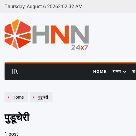
Skip
Thursday, August 6 2026
2
:
02
:
33
AM
to
content
HNN
24x7
HOME
राज्य
र
Home
पुडूचेरी
पुडूचेरी
1 post