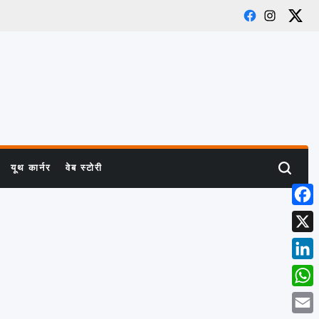
Facebook
Instagra
X
यूथ कार्नर
वेब स्टोरी
Search
Face
X
Linke
What