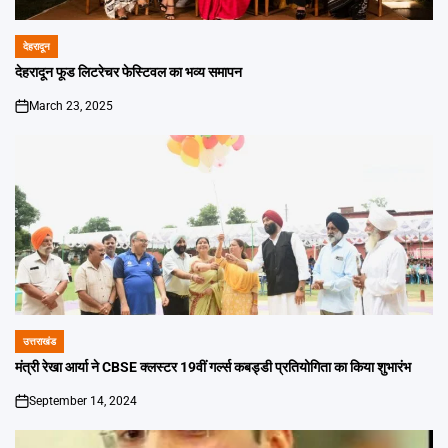
देहरादून
POSTED
IN
देहरादून फूड लिटरेचर फेस्टिवल का भव्य समापन
March 23, 2025
on
उत्तराखंड
POSTED
IN
मंत्री रेखा आर्या ने CBSE क्लस्टर 19वीं गर्ल्स कबड्डी प्रतियोगिता का किया शुभारंभ
September 14, 2024
on