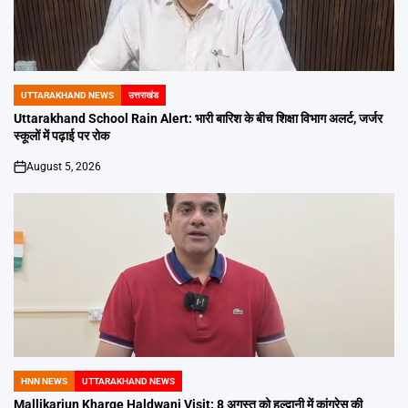
UTTARAKHAND NEWS
उत्तराखंड
POSTED
IN
Uttarakhand School Rain Alert: भारी बारिश के बीच शिक्षा विभाग अलर्ट, जर्जर
स्कूलों में पढ़ाई पर रोक
August 5, 2026
on
HNN NEWS
UTTARAKHAND NEWS
POSTED
IN
Mallikarjun Kharge Haldwani Visit: 8 अगस्त को हल्द्वानी में कांग्रेस की