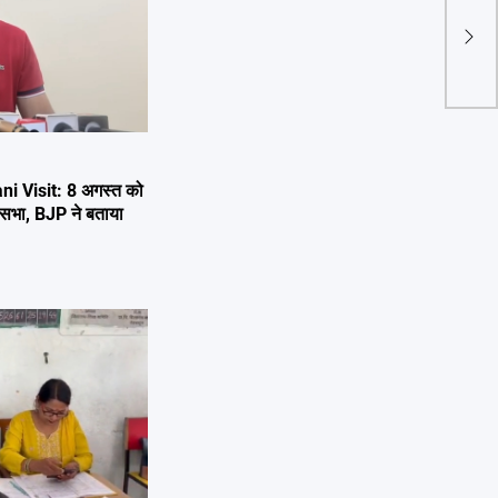
कैबिन
लोकस
की अ
i Visit: 8 अगस्त को
 जनसभा, BJP ने बताया