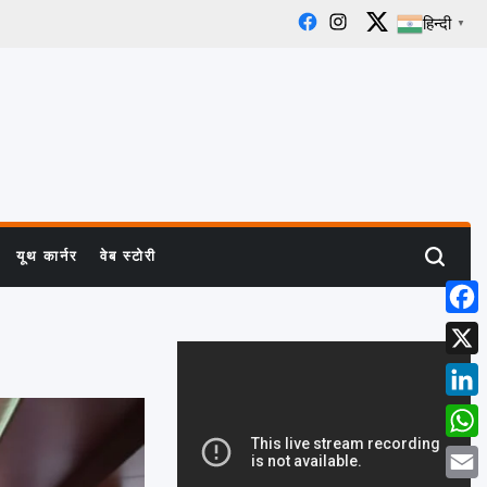
हिन्दी
▼
Facebook
Instagram
X
यूथ कार्नर
वेब स्टोरी
Search
Face
X
Linke
What