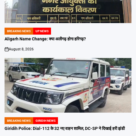
BREAKING NEWS
UP NEWS
POSTED
IN
Aligarh Name Change: क्या अलीगढ़ होगा हरिगढ़?
August 8, 2026
on
BREAKING NEWS
GIRIDIH NEWS
POSTED
IN
Giridih Police: Dial-112 के 32 नए वाहन शामिल, DC-SP ने दिखाई हरी झंडी