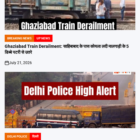
BREAKING NEWS
UP NEWS
POSTED
IN
Ghaziabad Train Derailment: साहिबाबाद के पास कोयला लदी मालगाड़ी के 5
डिब्बे पटरी से उतरे
July 21, 2026
on
DELHI POLICE
दिल्ली
POSTED