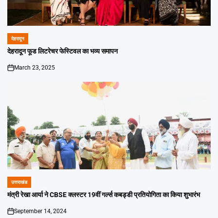
देहरादून
POSTED
IN
देहरादून फूड लिटरेचर फेस्टिवल का भव्य समापन
March 23, 2025
on
उत्तराखंड
POSTED
IN
मंत्री रेखा आर्या ने CBSE क्लस्टर 19वीं गर्ल्स कबड्डी प्रतियोगिता का किया शुभारंभ
September 14, 2024
on