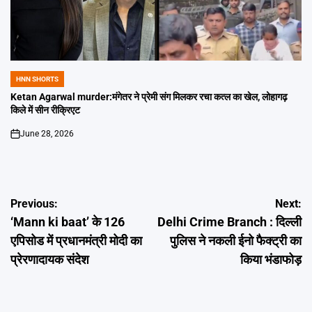
HNN SHORTS
POSTED
IN
Ketan Agarwal murder:मंगेतर ने प्रेमी संग मिलकर रचा कत्ल का खेल, लोहागढ़
किले में सीन रीक्रिएट
June 28, 2026
on
Post
Previous:
Next:
‘Mann ki baat’ के 126
Delhi Crime Branch : दिल्ली
navigation
एपिसोड में प्रधानमंत्री मोदी का
पुलिस ने नकली ईनो फैक्ट्री का
प्रेरणादायक संदेश
किया भंडाफोड़