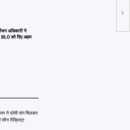
नगर क
साबि
्वाचन अधिकारी ने
्षण, BLO को दिए अहम