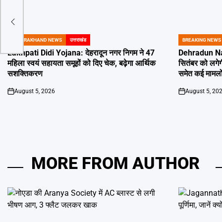
मारी
UTTARAKHAND NEWS
उत्तराखंड
BREAKING NEWS
POSTED
POSTED
IN
IN
Lakhpati Didi Yojana: देहरादून नगर निगम ने 47
Dehradun Na
महिला स्वयं सहायता समूहों को दिए चेक, बढ़ेगा आर्थिक
सितंबर को लगेग
सशक्तिकरण
समेत कई मामलों
August 5, 2026
August 5, 20
on
on
MORE FROM AUTHOR