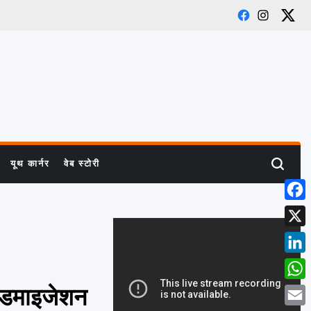
Facebook
Instagra
X
यूथ कार्नर
वेब स्टोरी
Search
Face
X
Linke
What
ेंडमाइजेशन