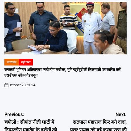
उत्तराखंड
बड़ी खबर
POSTED
IN
सरकारी भूमि पर अतिक्रमण नही होगा बर्दाश्त, भूमि खुर्दबुर्द की शिकायतों पर त्वरित करें
एसडीएमः डीएम देहरादून
October 28, 2024
on
Post
Previous:
Next:
चमोली : सीमांत नीती घाटी में
सतपाल महाराज फिर बने दादा,
navigation
टिम्मरसैण महादेव के दर्शनों को
पुत्र सुयश को हुई कन्या रत्न की