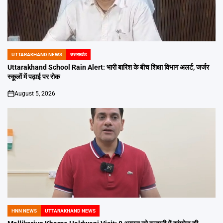
UTTARAKHAND NEWS
उत्तराखंड
POSTED
IN
Uttarakhand School Rain Alert: भारी बारिश के बीच शिक्षा विभाग अलर्ट, जर्जर
स्कूलों में पढ़ाई पर रोक
August 5, 2026
on
HNN NEWS
UTTARAKHAND NEWS
POSTED
IN