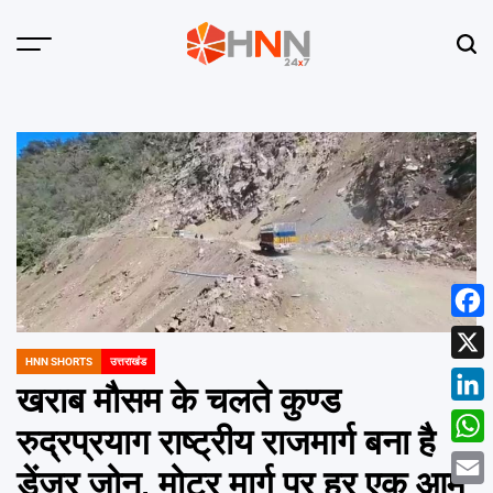
Skip
to
Menu
Sear
content
HNN
24x7
Face
HNN SHORTS
उत्तराखंड
POSTED
X
IN
खराब मौसम के चलते कुण्ड
Linke
रुद्रप्रयाग राष्ट्रीय राजमार्ग बना है
What
डेंजर जोन, मोटर मार्ग पर हर एक आम