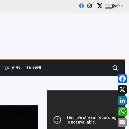
हिन्दी
▼
Facebook
Instagram
X
यूथ कार्नर
वेब स्टोरी
Search
Face
X
Linke
What