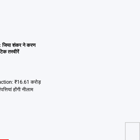
जिया शंकर ने करण
िक तस्वीरें
पैसे 