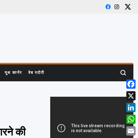
Facebook
Instagra
X
यूथ कार्नर
वेब स्टोरी
Search
Face
X
Linke
What
ारने की