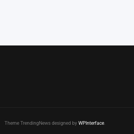
Theme TrendingNews designed by
WPInterface
.