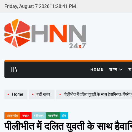
Skip
Friday, August 7 2026
11
:
28
:
42
PM
to
content
HNN
24x7
HOME
राज्य
र
Home
बड़ी खबर
पीलीभीत में दलित युवती के साथ हैवानियत, गैंगरे
उत्तरप्रदेश
क्राइम
बड़ी खबर
सामाजिक
होम
POSTED
IN
पीलीभीत में दलित युवती के साथ हैवान