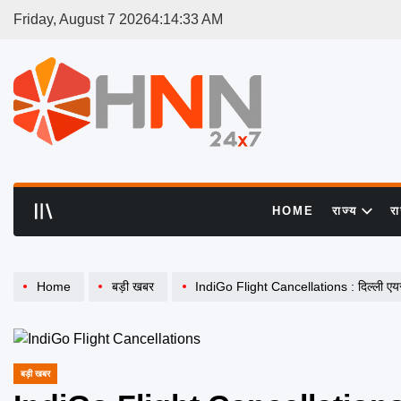
Skip
Friday, August 7 2026
4
:
14
:
33
AM
to
content
HNN
24x7
HOME
राज्य
र
Home
बड़ी खबर
IndiGo Flight Cancellations : दिल्ली एयरपोर्ट से इंडिगो की 2
बड़ी खबर
POSTED
IN