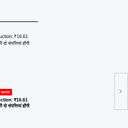
Bigg
ट्रॉ
R NEWS
ction: ₹16.61
दो संपत्तियां होंगी