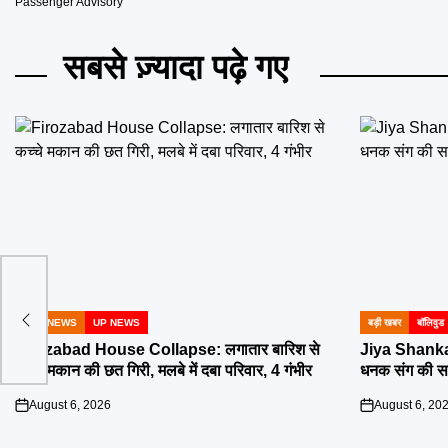
Passenger Advisory
सबसे ज़्यादा पढ़े गए
HNN NEWS
UP NEWS
बड़ी खबर
बॉलिवुड
POSTED
POSTED
IN
IN
Firozabad House Collapse: लगातार बारिश से
Jiya Shanka
कच्चे मकान की छत गिरी, मलबे में दबा परिवार, 4 गंभीर
धनक संग की सगा
August 6, 2026
August 6, 20
on
on