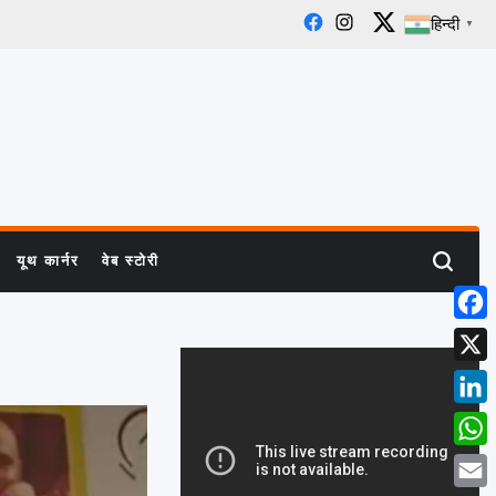
हिन्दी
▼
Facebook
Instagram
X
यूथ कार्नर
वेब स्टोरी
Search
Face
X
Linke
What