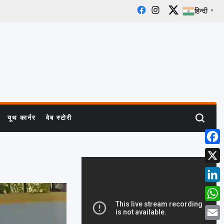
हिन्दी
▼
Facebook
Instagram
X
यूथ कार्नर
वेब स्टोरी
Search
Face
X
Linke
What