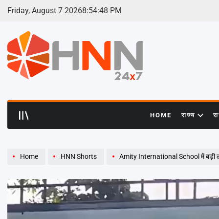
Skip
Friday, August 7 2026
8
:
54
:
50
PM
to
content
HNN
24x7
HOME
राज्य
र
Home
HNN Shorts
Amity International School में बड़ी ला