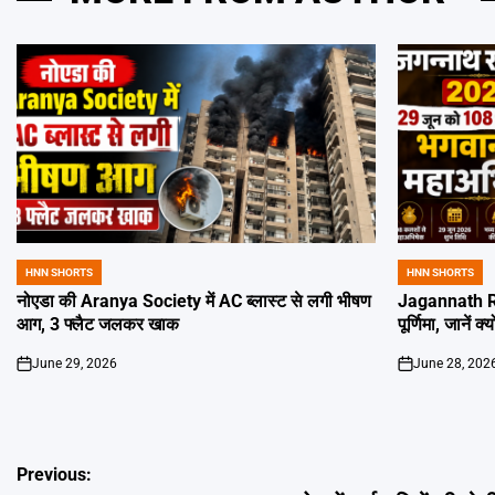
HNN SHORTS
HNN SHORTS
POSTED
POSTED
IN
IN
नोएडा की Aranya Society में AC ब्लास्ट से लगी भीषण
Jagannath Ra
आग, 3 फ्लैट जलकर खाक
पूर्णिमा, जानें क
June 29, 2026
June 28, 202
on
on
Post
Previous: