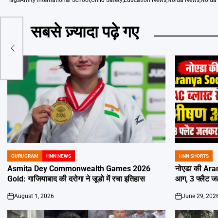
Tags
Amity International School
,
Child Safety
,
Education News
,
Noida News
,
Noida 
सबसे ज़्यादा पढ़े गए
 में
री,
GURUGRAM
HNN NEWS
HNN SHORTS
POSTED
POSTED
IN
IN
Asmita Dey Commonwealth Games 2026
नोएडा की Aran
Gold: गाजियाबाद की दरोगा ने जूडो में रचा इतिहास
आग, 3 फ्लैट 
August 1, 2026
June 29, 202
on
on