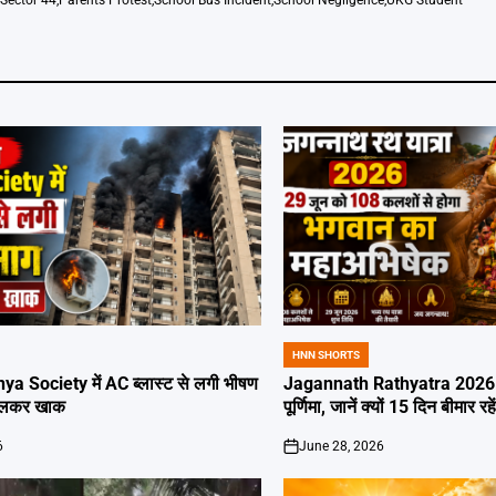
Sector 44
,
Parents Protest
,
School Bus Incident
,
School Negligence
,
UKG Student
HNN SHORTS
POSTED
IN
ya Society में AC ब्लास्ट से लगी भीषण
Jagannath Rathyatra 2026: 
जलकर खाक
पूर्णिमा, जानें क्यों 15 दिन बीमार रह
6
June 28, 2026
on