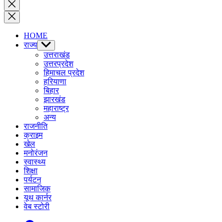
Close
search
HOME
राज्य
Show
sub
उत्तराखंड
menu
उत्तरप्रदेश
हिमाचल प्रदेश
हरियाणा
बिहार
झारखंड
महाराष्ट्र
अन्य
राजनीति
क्राइम
खेल
मनोरंजन
स्वास्थ्य
शिक्षा
पर्यटन
सामाजिक
यूथ कार्नर
वेब स्टोरी