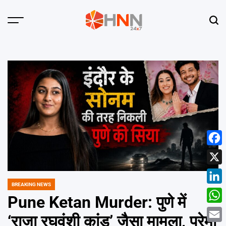
Skip
to
Menu
Sear
content
HNN
24x7
Face
X
BREAKING NEWS
POSTED
Linke
IN
Pune Ketan Murder: पुणे में
What
‘राजा रघुवंशी कांड’ जैसा मामला, प्रेमी