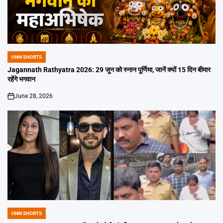
HNN SHORTS
POSTED
IN
Jagannath Rathyatra 2026: 29 जून को स्नान पूर्णिमा, जानें क्यों 15 दिन बीमार
रहेंगे भगवान
June 28, 2026
on
HNN SHORTS
POSTED